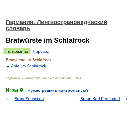
Германия. Лингвострановедческий
словарь
Bratwürste im Schlafrock
Толкование
Перевод
Bratwürste im Schlafrock
→
Äpfel im Schlafrock
Германия. Лингвострановедческий словарь
.
2014
.
Игры ⚽
Нужно решить контрольную?
Brant Sebastian
Braun Karl Ferdinand